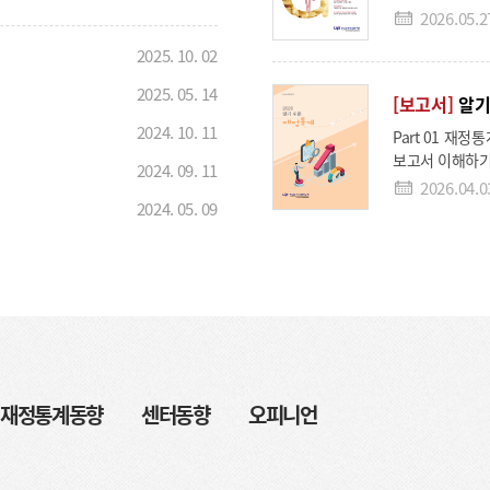
제공하고, 정부의 발생주의･
준정부기관·공익법
2026.05.2
 도모하기 위한 집합 또는 실시간
82 2026년
7조(회계관계공무원 등의 교육) ▪
2025
.
10
.
02
교육 과정 ○
2025
.
05
.
14
/국유･물품･사업) ○ 재무결산실무
[보고서]
알기
2024
.
10
.
11
Part 01 재정통계 살펴보기 Part 02 재정통계
보고서 이해하기 Part 04재정통계 주요 계정과목 찾아보기 Part 05
2024
.
09
.
11
2026.04.0
2024
.
05
.
09
[보고서]
20
항
간 1일, 총
Ⅰ. 국가회계법･시행령 1 Ⅱ. 국가회계기준에 관한 규칙 3
재무제표의 작성과 표시에 관한 지침
재무제표의 통합에 관한 지침 115 4. 금융
2026.04.0
일반유형자산과 사회기반시설 회
기타자산과 기타부채 회계처리지침 283
재정통계동향
센터동향
오피니언
우발부채, 우발자산 회계처리지침 313
[정기간행물]
비교환수익 회계처리지침 349 12. 비용 회계처리지
401 14. 보험 회계처리지침 449 15. 보증 회