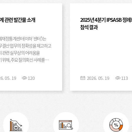
471 17. 민간투자사업(B
회계처리지침 505 19. 원가계산에 관한 지침 517 20. 국고금 회계처리지침 539 21.
2026.03.1
세입･세출외거래 회계처리지침 569 22
관한 지침 581 23. 정부조직개편 회계처리지침 593 Ⅳ. 계정과목 해설서 605 Ⅴ.
계 관련 발간물 소개
2025년 4분기 IPSASB 정
참석 결과
[기타연구보고
재정통계센터(이하 ‘센터’)는
I. 서론 1 1.
무결산 업무의 정확성을 제고하고
차별성 2 Ⅱ. 
 관련 실무상의 어려움을
국가결산개요 현황
2026.05.1
 위해, 주요 질의회신 사례를
결산체계개편 주요
2025 국가회계 Q&A』를
재정운영표 간소화
주요 5개국 사례 
다.
26
.
05
.
19
120
2026
.
05
.
19
113
[기타연구보고
책임성명서 32 다
다. 호주 42 라
 전월 1일 13:00부터 신청 가능 (8월
01╷IPSASB
48 나. 재정운영
. 기타 □ (수료)
국제공공부문회계기준
나. 사회보장연금
- 한국조세재정연구원장 명의 수료증
IPSASB 안건 
2026.05.1
결산개요 개선방안 
 □ (비용) 교육비 무료, 부대비
Financial St
독립된 감사보고서 
 실시간 비대면 온라인 교육 방식은
the Linkage
B SRS 1, ‘기후 관련 공시’
IPSAS ED 94, ‘IPSAS 기
연금충당부채 정보
기타) 교육방식 및 장소, 또는 일정이
(Sustainabil
GFSM 2014의 연계 강화’ 
라. 관리재정수지
참고할 수 있는 ‘재무결산 첫걸음’
[기타연구보고
(Natural Res
강화 190 가. 
Judgements),