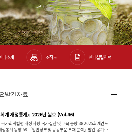
센터소개
조직도
센터설립연혁
요발간자료
계 재정통계』2026년 봄호 (Vol.46)
정 사항 국가결산 및 교육 동향 38 2025회계연도