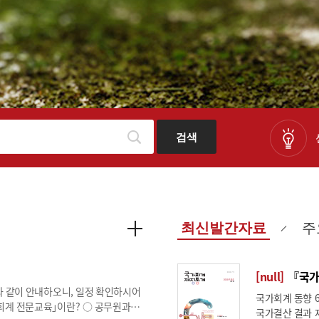
검색
최신발간자료
주
[null]
『국가회
와 같이 안내하오니, 일정 확인하시어
국가회계 동향 6 국가회계법령 개
국가결산 결과 재정통계 동향 58 「일반정부 및 공공부문 부채 분석」발간 공기업·