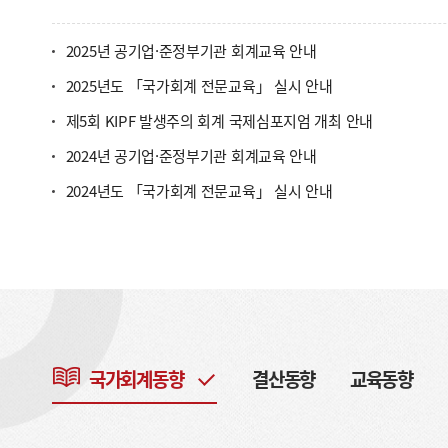
공공기관 종사자를 대상으로 회계에 대한 기초지식을 
복식부기 국가회계제도에 대한 이해와 실무능력 향상을
비대면 온라인 교육 ○ 근거 법령 ▪ 국가회계법 제2
2025년 공기업·준정부기관 회계교육 안내
국가회계법시행령 제8조(회계관계공무원 등에 대한 교육 실시) □ 
2025년도 「국가회계 전문교육」 실시 안내
국가회계이론 과정 ○ 국가회계실무 과정(수입･지출
과정 ○ 국가회계의 활용 과정 2. 교육 과정 소개 구분 및 과정 국가회계이론 국가회계실무
제5회 KIPF 발생주의 회계 국제심포지엄 개최 안내
(수입·지출 및 국유·물품·사업) 재무결산실무 국가회계의 활용 대 상 국가회계에 관심이
있는 공무원 (공공기관) 회계 담당 공무원/사업담당자 (공공기관) 재무결산 담당 공무원
2024년 공기업·준정부기관 회계교육 안내
(공공기관) 국회, 국가회계에 관심이 있는 중앙부처 공무원(공공기관) 난이도 초급~중급
2024년도 「국가회계 전문교육」 실시 안내
중급 초급~중급 중급~고급 목 표 기본적이고 필수적인 국가회계지식 함양 회계업무
담당자의 국가회계역량 강화 결산담당자의 결산수행능력 강화 발생주의 재무정보의
정책적 활용 가능성 제고 내 용 회계원리 기초, 국가회계제도 이론 및 실습 회계업무
유형별 오류사례 및 해결방안, 국가재무제표 살펴보기 재무결산 절차 및 유의사
국가회계정보와 결산보고서, 재정상태표 및 재정운영표 해석 시 간 2일, 총 14시
6시간 2일, 총 12시간 1일, 총 6시간 횟 수 10회 10회 *수입·지출(5), 국유·물품(5) 2회
1회 3. 교육 일정 및 장소 차수 지역 교육과정 교육일정 기간 인원 교육장소 [참고]* 비고
1차 서울 국가회계이론 6. 24.(수) ~ 6. 25.(목) 2일 120 스페이스쉐어 서울역센터
국가회계실무 6. 26.(금) 1일 120 수입·지출 2차 대구 국가회계이론 7. 1.(수) ~ 7. 2.(목)
국가회계동향
결산동향
교육동향
2일 80 대구컨벤션센터 (EXCO) 국가회계실무 7. 3.(금) 1일 80 수입·지출 3차 부산
국가회계이론 7. 8.(수) ~ 7. 9.(목) 2일 100 부산컨벤션센터 (BEXCO) 국가회계실무 7.
10.(금) 1일 100 국유·물품 /사업담당자 4차 대전 국가회계이론 7. 22.(수) ~ 7. 23.(목)
2일 100 대전컨벤션센터 (DCC) 국가회계실무 7. 24.(금) 1일 100 국유·물품 /