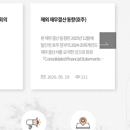
TO･BTL) 회계처리지침 493 18. 국유재산위탁개발사업
0
. 회계정책･회계추정의 변경과 오류수정에
례회의
해외 재무결산 동향(호주)
계정과목 총괄표 777
서]
국가재무제표 결산개요 개선방안(주요 5개국 사례를 중심으로)
본 재무결산 동향은 2025년 12월에
 연구목적과 필요성 1 2. 연구 범위와 방법 1 3. 선행연구와 본 연구의
발간된 호주 정부의 2024-25회계연도
국가재무제표 결산개요 현황 4 1. 2024회계연도 국가결산개요 4 가.
재무결산서를 요약한 것으로 원문
 4 나. 재무제표 관련 결산개요 현황 7 다. 문제점 11 2.
5
「Consolidated Financial Statements
 내용(2025회계연도) 15 가. 재정상태표 간소화 15 나.
 19 다. 성질별 재정운영표 추가 21 라. 현금흐름표 신설 23 Ⅲ.
for the Year Ended 30 June 2025」은
26 1. 결산보고서 신뢰도 제고 26 가. 장관 인사말 26 나. 준수 및
다음 링크를 통해 확인할 수 있다.
2026
.
05
.
19
111
서]
2025 IPSASB 정례회의 안건 분석
. 독립된 감사보고서 37 2. 결산요약 39 가. 미국 39 나. 영국 40
https://www.finance.gov.au/sites/defau
. 뉴질랜드 45 마. 캐나다 47 3. 재무제표 분석 48 가. 재정상태 분석
와 IPSAS의 소개 Ⅰ. 국제공공부문회계기준위원회(IPSASB) 연혁 Ⅱ.
lt/files/2025-12/2024-25-consolidated-
 분석 94 다. 현금흐름 분석 119 4. 추가정보 149 가. 정책 설명 149
(IPSAS) Ⅲ. 국가회계기준과 IPSAS의 관계 02╷2025
financialstatements.pdf
 등 정보 151 다. 우발사항 및 약정사항 161 Ⅳ. 국가재무제표
분석 보고서 모음집(프로젝트별) 1. 재무제표 표시(Presentation of
5
168 1. 결산보고서 신뢰도 제고 168 가. 장관 인사말 168 나.
atements) 2. IPSAS 기준과 GFSM의 연계 강화(Strengthening
172 2. 결산요약 174 3. 재무제표 분석 강화 174 가.
s Between IPSAS and GFSM) 3. 지속가능성
준서와
국가결산체계개편 시리즈 4
 추가 174 나. 순부채 지표 추가 175 다. 분야별 순원가 추가 185
ity), 기후 관련 공시(Climate-related Disclosures) 4. 천연자원
발표
(결산보고서(주석) 주요 개정 사항)
와 재정운영결과 비교 186 마. 현금흐름 분석 188 4. 시각화 정보
서]
2025 국가회계 Q&A
ources) 5. 중요성 판단 기준(Making Materiality
주요 5개국의 정보 제공 현황 190 나. 개선방안 193 다. 소결 196 5.
 중요성 정의(Definition of Material) 6. 측정 - 적용단계