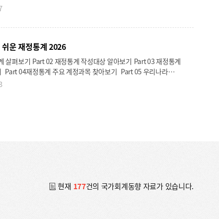
인회계 동향 68 2026년 공기업·준정부기관 지정 현황 세미나
7
「한국정부회계학회 춘계학술 대회」결과 보고
 쉬운 재정통계 2026
 작성대상 알아보기 Part 03 재정통계
 우리나라
재정통계 산출결과 분석하기 부록 2024회계연도 일반정부 재정통계
3
26 국가회계편람
1 Ⅲ. 국가회계예규 63 1.
 65 2. 현금흐름표 회계처리지침 101 3.
자산과 차입부채 회계처리지침 131 5.
2
계처리지침 205 6. 무형자산 회계처리지침 271 7.
 8. 리스 회계처리지침 297 9. 충당부채,
현재
177
건의
국가회계동향
자료가 있습니다.
 10. 교환수익 회계처리지침 329 11.
[국가회계재정통계 Brief(Vol. 2026-01)] 일반정부 및 공공부문 부채 분석
침 377 13. 연금 회계처리지침
계처리지침 463 16. 융자 회계처리지침