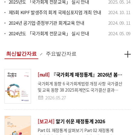
2025년도 「국가회계 전문교육」 실시 안내
2025
.
05
.
14
위한 집합 또는 실시간 비대면 온라인 교육 ○ 근거 법령
▪ 국가회계법 제27조(회계관계공무원 등의 교육) ▪
제5회 KIPF 발생주의 회계 국제심포지엄 개최 안내
2024
.
10
.
11
국가회계법시행령 제8조(회계관계공무원 등에 대한 교육
실시) □ 교육 과정 ○ 국가회계이론 과정 ○
2024년 공기업·준정부기관 회계교육 안내
2024
.
09
.
11
국가회계실무 과정(수입･지출/국유･물품･사업) ○
2024년도 「국가회계 전문교육」 실시 안내
2024
.
05
.
09
재무결산실무 과정 ○ 국가회계의 활용 과정 2. 교육 과정
소개 구분 및 과정 국가회계이론 국가회계실무 (수입·
지출 및 국유·물품·사업) 재무결산실무 국가회계의 활용
대 상 국가회계에 관심이 있는 공무원 (공공기관) 회계
최신발간자료
주요발간자료
담당 공무원/사업담당자 (공공기관) 재무결산 담당
공무원 (공공기관) 국회, 국가회계에 관심이 있는
중앙부처 공무원(공공기관) 난이도 초급~중급 중급 초급
[null]
『국가회계 재정통계』2026년 봄호 (Vol.46)
~중급 중급~고급 목 표 기본적이고 필수적인
국가회계 동향 6 국가회계법령 개정 사항 국가결산
국가회계지식 함양 회계업무 담당자의 국가회계역량
및 교육 동향 38 2025회계연도 국가결산 결과
강화 결산담당자의 결산수행능력 강화 발생주의
재정통계 동향 58 「일반정부 및 공공부문 부채
재무정보의 정책적 활용 가능성 제고 내 용 회계원리
2026.05.27
분석」발간 공기업·준정부기관·공익법인회계
기초, 국가회계제도 이론 및 실습 회계업무 유형별
동향 68 2026년 공기업·준정부기관 지정 현황
오류사례 및 해결방안, 국가재무제표 살펴보기 재무결산
세미나 82 2026년「한국정부회계학회 춘계학술
절차 및 유의사항 국가회계정보와 결산보고서,
[보고서]
알기 쉬운 재정통계 2026
대회」결과 보고
재정상태표 및 재정운영표 해석 시 간 2일, 총 14시간 1일,
총 6시간 2일, 총 12시간 1일, 총 6시간 횟 수 10회 10회 *
Part 01 재정통계 살펴보기 Part 02 재정통계