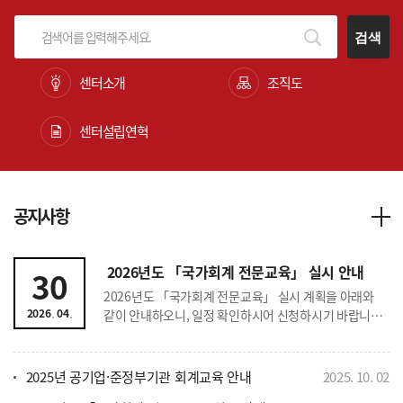
검색
센터소개
조직도
센터설립연혁
공지사항
2026년도 「국가회계 전문교육」 실시 안내
30
2026년도 「국가회계 전문교육」 실시 계획을 아래와
.
.
2026
04
같이 안내하오니, 일정 확인하시어 신청하시기 바랍니다.
- 아 래 - 1. 교육 개요 □ ｢국가회계 전문교육｣이란? ○
공무원과 공공기관 종사자를 대상으로 회계에 대한
기초지식을 제공하고, 정부의 발생주의･복식부기
2025년 공기업·준정부기관 회계교육 안내
2025
.
10
.
02
국가회계제도에 대한 이해와 실무능력 향상을 도모하기