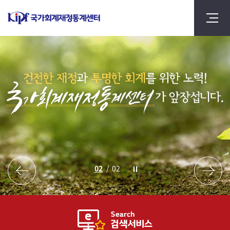
2
/
2