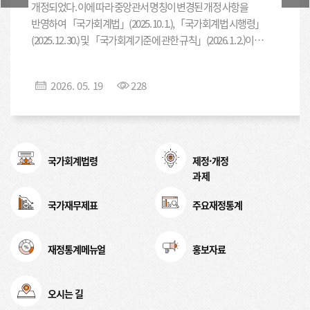
I. 서론 1 1. 연구목적과 필요성 1 2. 연구 범위와
국유재산위탁개발사업 회계처리지침 505 19.
개정되었다. 이에 따라 중앙관서 명칭이 변경된 개정 사항을
(수) ~ 9. 17.(목) 2일 100 실시간 비대면 온라인
방법 1 3. 선행연구와 본 연구의 차별성 2 Ⅱ.
원가계산에 관한 지침 517 20. 국고금 회계처리지침
반영하여 「국가회계법」(2025. 10. 1.), 「국가회계법 시행령」
국가회계실무 9. 18.(금) 1일 100 수입·지출 10차 무관
국가재무제표 결산개요 현황 4 1. 2024회계연도
2026.05.15
539 21. 세입･세출외거래 회계처리지침 569 22.
국가회계이론 9. 30.(수) ~ 10. 1.(목) 2일 100 실시간
(2025. 12. 30.) 및 「국가회계기준에 관한 규칙」(2026. 1. 2.)이
국가결산개요 4 가. 국가결산개요 현황 4 나.
회계정책･회계추정의 변경과 오류수정에 관한 지침
비대면 온라인 국가회계실무 10. 2.(금) 1일 100 국유·
개정되었으며, 「국가회계예규」에도 중앙관서 명칭 변경 사항을
재무제표 관련 결산개요 현황 7 다. 문제점 11 2.
581 23. 정부조직개편 회계처리지침 593 Ⅳ.
물품 /사업담당자 11차 서울 재무결산실무 10. 15.(목) ~
모두 반영하였다.
결산체계개편 주요 내용(2025회계연도) 15 가.
계정과목 해설서 605 Ⅴ. 계정과목 총괄표 777
10. 16.(금) 2일 100 스페이스쉐어 삼성역센터 12차 무관
2026
.
05
.
19
228
[기타연구보고서]
2025 IPSASB 정례회의 안건 분석
재정상태표 간소화 15 나. 재정운영표 간소화 19
재무결산실무 10. 22.(목) ~ 10. 23.(금) 2일 100 실시간
다. 성질별 재정운영표 추가 21 라. 현금흐름표 신설
01╷IPSASB와 IPSAS의 소개 Ⅰ.
비대면 온라인 13차 비대면 국가회계의 활용 10. 28.(수)
23 Ⅲ. 주요 5개국 사례 26 1. 결산보고서 신뢰도
국제공공부문회계기준위원회(IPSASB) 연혁 Ⅱ.
1일 100 실시간 비대면 온라인 * 교육방식 및 교육장소,
제고 26 가. 장관 인사말 26 나. 준수 및 책임성명서
국제공공부문회계기준(IPSAS) Ⅲ.
2026.05.15
또는 일정은 변경될 수 있음 4. 신청 방법 및 일정 □
32 다. 독립된 감사보고서 37 2. 결산요약 39 가.
국가회계기준과 IPSAS의 관계 02╷2025 IPSASB
국가회계교육포털에서 본인인증 후 선착순 신청
국가회계법령
미국 39 나. 영국 40 다. 호주 42 라. 뉴질랜드 45
제정·개정
안건 분석 보고서 모음집(프로젝트별) 1. 재무제표
국가회계 관련 발간물 소개
(www.kipf.re.kr/edu/) □ 교육 시작일 기준 전월 1일
마. 캐나다 47 3. 재무제표 분석 48 가. 재정상태
과제
표시(Presentation of Financial Statements)
13:00부터 신청 가능 (8월 과정은 7월 1일부터 신청 가능,
분석 48 나. 재정운영 분석 94 다. 현금흐름 분석
[기타연구보고서]
2025 국가회계 Q&A
2. IPSAS 기준과 GFSM의 연계 강화
1일이 휴일일 경우 이후 평일 신청) 5. 기타 □ (수료)
119 4. 추가정보 149 가. 정책 설명 149 나.
국가재무제표
주요재정통계
(Strengthening the Linkages Between IPSAS
국가회계재정통계센터(이하 ‘센터’)는 국가 재무결산 업무의
신청과정에 대해 전일, 전시간 이수 시에 수료 인정 -
Ⅰ질의항목 리스트 Ⅱ회계처리에 관한 질의 제1장
사회보장연금 등 정보 151 다. 우발사항 및
and GFSM) 3. 지속가능성(Sustainability), 기후
한국조세재정연구원장 명의 수료증 발급(홈페이지 출력,
정확성을 제고하고 회계처리 관련 실무상의 어려움을 해소하기
재무제표의 작성과 표시에 관한 지침 제2장
약정사항 161 Ⅳ. 국가재무제표 결산개요
관련 공시(Climate-related Disclosures)
교육 수료 후 5년 이내 발급 가능) □ (비용) 교육비 무료,
재무제표의 통합에 관한 지침 제3장 금융자산과
위해, 주요 질의회신 사례를 엮은 『2025 국가회계 Q&A』를
2026.03.27
개선방안 168 1. 결산보고서 신뢰도 제고 168 가.
재정통계메뉴얼
홍보자료
4. 천연자원(Natural Resources) 5. 중요성 판단
부대비(여비, 식비 등)는 교육생(소속기관) 부담 □ (방식)
차입부채 회계처리지침 제4장 일반유형자산과
발간하였다.
장관 인사말 168 나. 독립된 감사보고서 172 2.
기준(Making Materiality Judgements), 중요성
실시간 비대면 온라인 교육 방식은 사전에 비대면
사회기반시설 회계처리지침 제5장 무형자산
결산요약 174 3. 재무제표 분석 강화 174 가.
정의(Definition of Material) 6. 측정 - 적용단계
교육시스템 및 참가방법 안내 예정 □ (기타) 교육방식 및
회계처리지침 제6장 기타자산과 기타부채
연금충당부채 정보 추가 174 나. 순부채 지표 추가
오시는 길
(Measurement - Application Phase)
장소, 또는 일정이 변경될 수 있음 □ (참고) 결산업무 및
[정기간행물]
『국가회계 재정통계』2025년 겨울호 (Vol.45)
회계처리지침 제7장 리스 회계처리지침 제8장
175 다. 분야별 순원가 추가 185 라.
2026
.
05
.
19
119