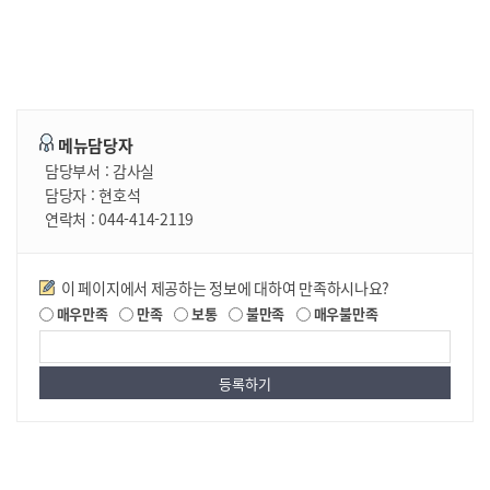
메뉴담당자
담당부서 :
감사실
담당자 :
현호석
연락처 :
044-414-2119
만족도조사
이 페이지에서 제공하는 정보에 대하여 만족하시나요?
매우만족
만족
보통
불만족
매우불만족