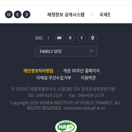
TOP
재정정보 공개시스템
국세청
AL
SNS
FAMILY SITE
개인정보처리방침
개원 30주년 홈페이지
이메일 무단수집거부
이용약관
우 )30147 세종특별자치시 시청대로 336 한국조세재정연구원
Tel : 044-414-2114
Fax : 044-414-2179
Copyright 2019 KOREA INSTITUTE OF PUBLIC FINANCE. ALL
RIGHTS RESERVED. webmaster@kipf.re.kr